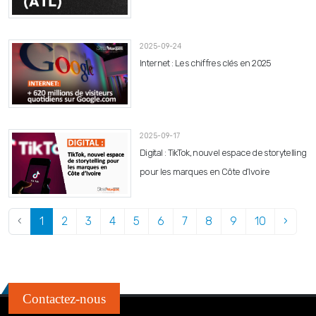
2025-09-24
Internet : Les chiffres clés en 2025
2025-09-17
Digital : TikTok, nouvel espace de storytelling
pour les marques en Côte d’Ivoire
‹
1
2
3
4
5
6
7
8
9
10
›
Contactez-nous