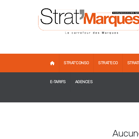
STRAT'CONSO
STRAT'ECO
STRAT
E-TARIFS
AGENCES
Aucune